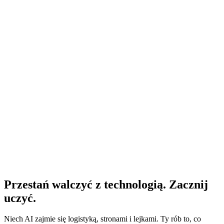
Akademia Twórcy
A
Anna
Właśnie skończyłam moduł 3 - sam szablon koszyka zwrócił koszt
kursu 🔥
12
❤️ 34
Moduł 4 · Tydzień premiery
Przestań walczyć z technologią. Zacznij
uczyć.
Niech AI zajmie się logistyką, stronami i lejkami. Ty rób to, co