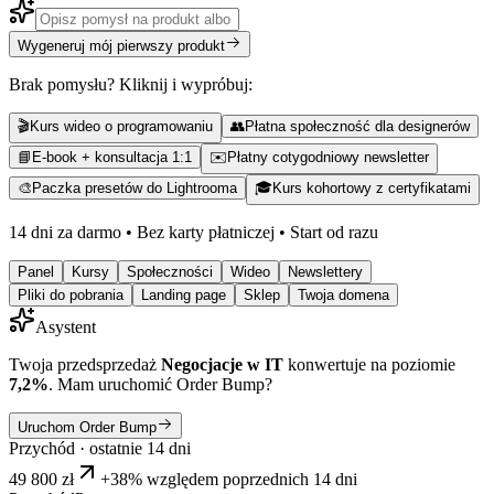
Wygeneruj mój pierwszy produkt
Brak pomysłu? Kliknij i wypróbuj:
🎬
Kurs wideo o programowaniu
👥
Płatna społeczność dla designerów
📘
E-book + konsultacja 1:1
✉️
Płatny cotygodniowy newsletter
🎨
Paczka presetów do Lightrooma
🎓
Kurs kohortowy z certyfikatami
14 dni za darmo • Bez karty płatniczej • Start od razu
Panel
Kursy
Społeczności
Wideo
Newslettery
Pliki do pobrania
Landing page
Sklep
Twoja domena
Asystent
Twoja przedsprzedaż
Negocjacje w IT
konwertuje na poziomie
7,2%
. Mam uruchomić Order Bump?
Uruchom Order Bump
Przychód · ostatnie 14 dni
49 800 zł
+38% względem poprzednich 14 dni