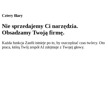
Cztery filary
Nie sprzedajemy Ci narzędzia.
Obsadzamy Twoją firmę.
Każda funkcja Zanfii istnieje po to, by oszczędzać czas twórcy. Oto
praca, którą Twój zespół AI zdejmuje z Twojej głowy.
Order Bumpy i oferty One-Time Offer wbudowane w
każdy koszyk, bez wtyczek.