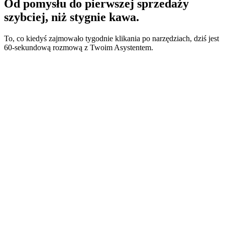
Od pomysłu do pierwszej sprzedaży
szybciej, niż stygnie kawa.
To, co kiedyś zajmowało tygodnie klikania po narzędziach, dziś jest
60-sekundową rozmową z Twoim Asystentem.
Wystarczy głosówka albo link.
https://instagram.com/maya.reed
Głosówka · 0:24
Albo po prostu napisz. Asystent jest multimodalny.