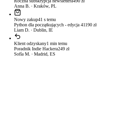
Roczna subskrypcja newslettera
490
zł
Anna B.
·
Kraków, PL
Nowy zakup
41 s temu
Python dla początkujących - edycja 4
1190
zł
Liam D.
·
Dublin, IE
Klient odzyskany
1 min temu
Poradnik Indie Hackera
249
zł
Sofía M.
·
Madrid, ES