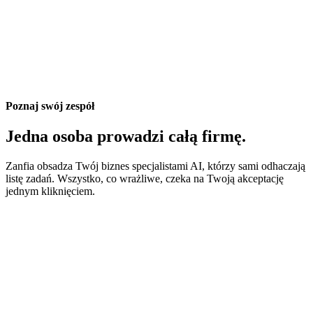
Udostępnij
Live
+4 980 zł dzisiaj
23 sprzedaże · 0% prowizji od transakcji
Wypłata na Twoje konto Stripe · codziennie
Poznaj swój zespół
Jedna osoba prowadzi całą firmę.
Zanfia obsadza Twój biznes specjalistami AI, którzy sami odhaczają
listę zadań. Wszystko, co wrażliwe, czeka na Twoją akceptację
jednym kliknięciem.