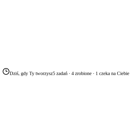
Dziś, gdy Ty tworzysz
5 zadań · 4 zrobione · 1 czeka na Ciebie
Odpowiedź na pytanie kursanta
03:12
Community Manager
Zrobione
Faktura #2041 wystawiona i wysłana
07:48