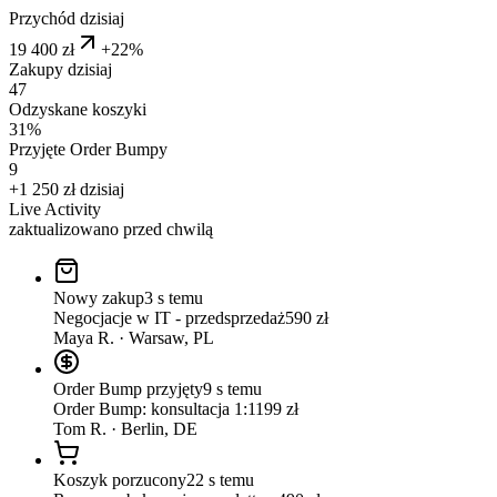
Przychód dzisiaj
19 400 zł
+22%
Zakupy dzisiaj
47
Odzyskane koszyki
31%
Przyjęte Order Bumpy
9
+1 250 zł dzisiaj
Live Activity
zaktualizowano przed chwilą
Nowy zakup
3 s temu
Negocjacje w IT - przedsprzedaż
590
zł
Maya R.
·
Warsaw, PL
Order Bump przyjęty
9 s temu
Order Bump: konsultacja 1:1
199
zł
Tom R.
·
Berlin, DE
Koszyk porzucony
22 s temu