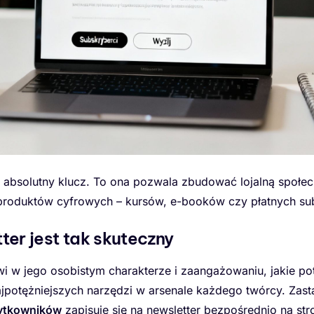
o absolutny klucz. To ona pozwala zbudować lojalną społec
roduktów cyfrowych – kursów, e-booków czy płatnych sub
er jest tak skuteczny
wi w jego osobistym charakterze i zaangażowaniu, jakie p
ajpotężniejszych narzędzi w arsenale każdego twórcy. Zas
ytkowników
zapisuje się na newsletter bezpośrednio na stro