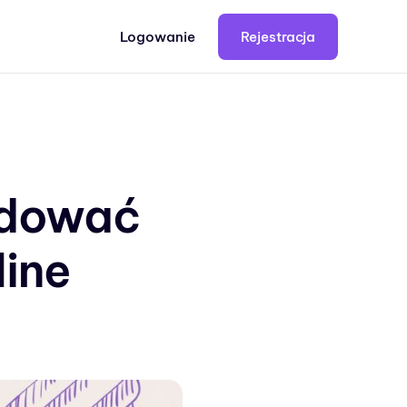
Logowanie
Rejestracja
budować
ine