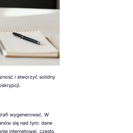
zność i stworzyć solidny
skrypcji.
otrafi wygenerować. W
tanów się nad tym: dane
nie internetowej, często