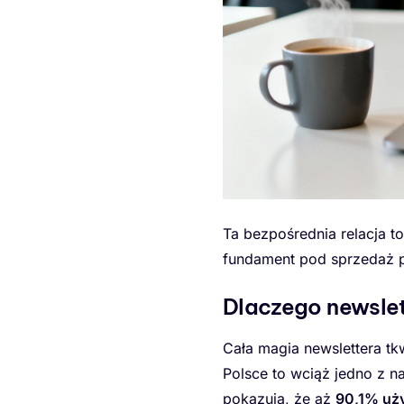
Ta bezpośrednia relacja t
fundament pod sprzedaż p
Dlaczego newslett
Cała magia newslettera tk
Polsce to wciąż jedno z n
pokazują, że aż
90,1% uż