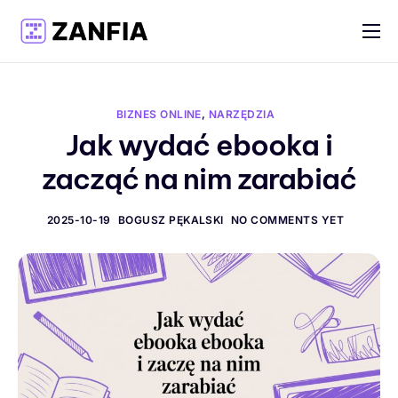
Funkcje
Materiały
BIZNES ONLINE
,
NARZĘDZIA
Cennik
Jak wydać ebooka i
zacząć na nim zarabiać
Logowanie
Rejestracja
2025-10-19
BOGUSZ PĘKALSKI
NO COMMENTS YET
Polski