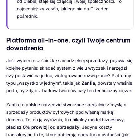
od Ciebie, staje się częścią Twojej społeczności. To
najcenniejszy zasób, jakiego nie da Ci żaden
pośrednik.
Platforma all-in-one, czyli Twoje centrum
dowodzenia
Jeśli wybierzesz ścieżkę samodzielnej sprzedaży, pojawia się
kolejne pytanie: składać system z wielu wtyczek i narzędzi
czy postawić na jedno, zintegrowane rozwiązanie? Platformy
typu „wszystko w jednym”, takie jak
Zanfia
, powstały właśnie
po to, by zdjąć z barków twórców cały ten techniczny ciężar.
Zanfia to polskie narzędzie stworzone specjalnie z myślą o
sprzedaży produktów cyfrowych pod własną marką i
domeną. To, co ją wyróżnia, to unikalny model biznesowy:
płacisz 0% prowizji od sprzedaży
. Jedyne koszty
transakcyjne to te, które pobierają operatorzy płatności (jak