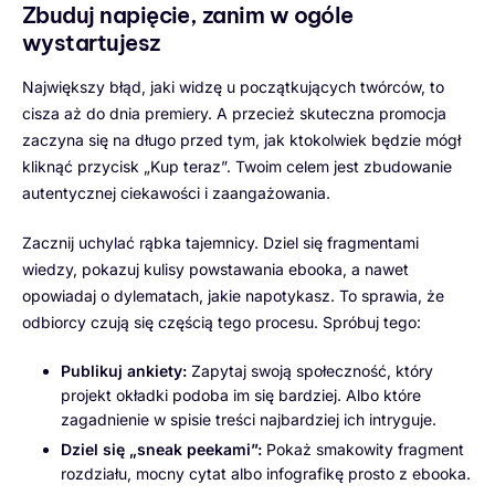
Zbuduj napięcie, zanim w ogóle
wystartujesz
Największy błąd, jaki widzę u początkujących twórców, to
cisza aż do dnia premiery. A przecież skuteczna promocja
zaczyna się na długo przed tym, jak ktokolwiek będzie mógł
kliknąć przycisk „Kup teraz”. Twoim celem jest zbudowanie
autentycznej ciekawości i zaangażowania.
Zacznij uchylać rąbka tajemnicy. Dziel się fragmentami
wiedzy, pokazuj kulisy powstawania ebooka, a nawet
opowiadaj o dylematach, jakie napotykasz. To sprawia, że
odbiorcy czują się częścią tego procesu. Spróbuj tego:
Publikuj ankiety:
Zapytaj swoją społeczność, który
projekt okładki podoba im się bardziej. Albo które
zagadnienie w spisie treści najbardziej ich intryguje.
Dziel się „sneak peekami”:
Pokaż smakowity fragment
rozdziału, mocny cytat albo infografikę prosto z ebooka.