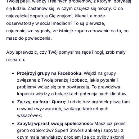
Twojej pasji, wiedzy i realnych problemów, z którymi borykają
się ludzie. Zastanów się, w czym czujesz się mocny. O co
najczęściej dopytują Cię znajomi, klienci, a może
obserwatorzy w social mediach? To są pierwsze,
najcenniejsze sygnały, że istnieje zapotrzebowanie na to, co
masz do powiedzenia.
Aby sprawdzić, czy Twój pomysł ma ręce i nogi, zrób mały
research:
Przejrzyj grupy na Facebooku:
Wejdź na grupy
związane z Twoją branżą i zobacz, jakie pytania i
problemy wciąż się tam powtarzają. To prawdziwa
kopalnia wiedzy o bolączkach potencjalnych klientów.
Zajrzyj na fora i Quorę:
Ludzie bez ogródek piszą tam
o swoich wyzwaniach, szukając konkretnych
wskazówek.
Zapytaj wprost swoją społeczność:
Masz już jakieś
grono odbiorców? Super! Stwórz ankietę i zapytaj, z
czym mają największy problem i za co byliby skłonni