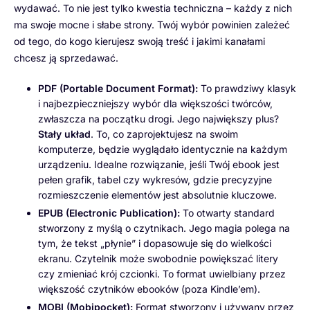
wydawać. To nie jest tylko kwestia techniczna – każdy z nich
ma swoje mocne i słabe strony. Twój wybór powinien zależeć
od tego, do kogo kierujesz swoją treść i jakimi kanałami
chcesz ją sprzedawać.
PDF (Portable Document Format):
To prawdziwy klasyk
i najbezpieczniejszy wybór dla większości twórców,
zwłaszcza na początku drogi. Jego największy plus?
Stały układ
. To, co zaprojektujesz na swoim
komputerze, będzie wyglądało identycznie na każdym
urządzeniu. Idealne rozwiązanie, jeśli Twój ebook jest
pełen grafik, tabel czy wykresów, gdzie precyzyjne
rozmieszczenie elementów jest absolutnie kluczowe.
EPUB (Electronic Publication):
To otwarty standard
stworzony z myślą o czytnikach. Jego magia polega na
tym, że tekst „płynie” i dopasowuje się do wielkości
ekranu. Czytelnik może swobodnie powiększać litery
czy zmieniać krój czcionki. To format uwielbiany przez
większość czytników ebooków (poza Kindle’em).
MOBI (Mobipocket):
Format stworzony i używany przez