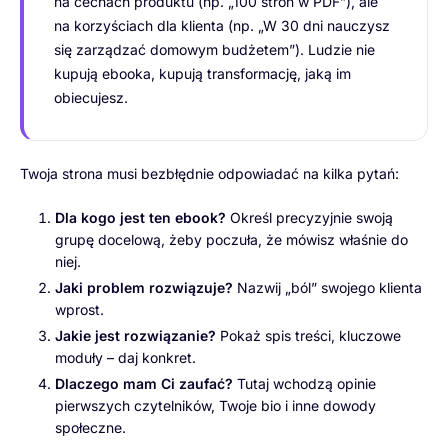
na cechach produktu (np. „100 stron w PDF”), ale
na korzyściach dla klienta (np. „W 30 dni nauczysz
się zarządzać domowym budżetem”). Ludzie nie
kupują ebooka, kupują transformację, jaką im
obiecujesz.
Twoja strona musi bezbłędnie odpowiadać na kilka pytań:
Dla kogo jest ten ebook?
Określ precyzyjnie swoją
grupę docelową, żeby poczuła, że mówisz właśnie do
niej.
Jaki problem rozwiązuje?
Nazwij „ból” swojego klienta
wprost.
Jakie jest rozwiązanie?
Pokaż spis treści, kluczowe
moduły – daj konkret.
Dlaczego mam Ci zaufać?
Tutaj wchodzą opinie
pierwszych czytelników, Twoje bio i inne dowody
społeczne.