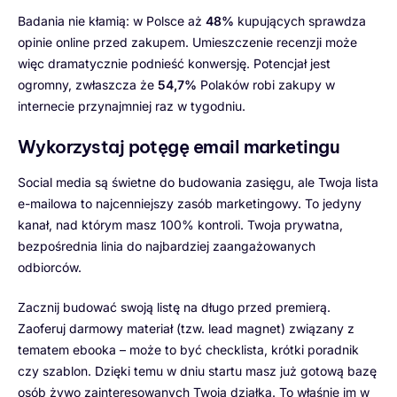
Badania nie kłamią: w Polsce aż
48%
kupujących sprawdza
opinie online przed zakupem. Umieszczenie recenzji może
więc dramatycznie podnieść konwersję. Potencjał jest
ogromny, zwłaszcza że
54,7%
Polaków robi zakupy w
internecie przynajmniej raz w tygodniu.
Wykorzystaj potęgę email marketingu
Social media są świetne do budowania zasięgu, ale Twoja lista
e-mailowa to najcenniejszy zasób marketingowy. To jedyny
kanał, nad którym masz 100% kontroli. Twoja prywatna,
bezpośrednia linia do najbardziej zaangażowanych
odbiorców.
Zacznij budować swoją listę na długo przed premierą.
Zaoferuj darmowy materiał (tzw. lead magnet) związany z
tematem ebooka – może to być checklista, krótki poradnik
czy szablon. Dzięki temu w dniu startu masz już gotową bazę
osób żywo zainteresowanych Twoją działką. To właśnie im w