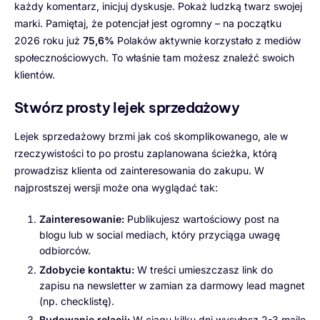
każdy komentarz, inicjuj dyskusje. Pokaż ludzką twarz swojej
marki. Pamiętaj, że potencjał jest ogromny – na początku
2026 roku już
75,6%
Polaków aktywnie korzystało z mediów
społecznościowych. To właśnie tam możesz znaleźć swoich
klientów.
Stwórz prosty lejek sprzedażowy
Lejek sprzedażowy brzmi jak coś skomplikowanego, ale w
rzeczywistości to po prostu zaplanowana ścieżka, którą
prowadzisz klienta od zainteresowania do zakupu. W
najprostszej wersji może ona wyglądać tak:
Zainteresowanie:
Publikujesz wartościowy post na
blogu lub w social mediach, który przyciąga uwagę
odbiorców.
Zdobycie kontaktu:
W treści umieszczasz link do
zapisu na newsletter w zamian za darmowy lead magnet
(np. checklistę).
Budowanie relacji:
W ciągu kilku dni wysyłasz 2-3 maile