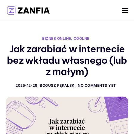
Funkcje
Materiały
BIZNES ONLINE
,
OGÓLNE
Cennik
Jak zarabiać w internecie
bez wkładu własnego (lub
Logowanie
z małym)
Rejestracja
Polski
2025-12-29
BOGUSZ PĘKALSKI
NO COMMENTS YET