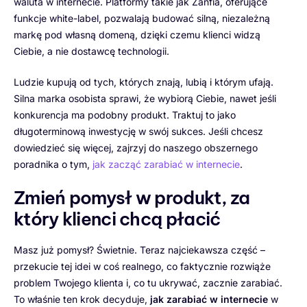
waluta w internecie. Platformy takie jak Zanfia, oferujące
funkcje white-label, pozwalają budować silną, niezależną
markę pod własną domeną, dzięki czemu klienci widzą
Ciebie, a nie dostawcę technologii.
Ludzie kupują od tych, których znają, lubią i którym ufają.
Silna marka osobista sprawi, że wybiorą Ciebie, nawet jeśli
konkurencja ma podobny produkt. Traktuj to jako
długoterminową inwestycję w swój sukces. Jeśli chcesz
dowiedzieć się więcej, zajrzyj do naszego obszernego
poradnika o tym,
jak zacząć zarabiać w internecie
.
Zmień pomysł w produkt, za
który klienci chcą płacić
Masz już pomysł? Świetnie. Teraz najciekawsza część –
przekucie tej idei w coś realnego, co faktycznie rozwiąże
problem Twojego klienta i, co tu ukrywać, zacznie zarabiać.
To właśnie ten krok decyduje,
jak zarabiać w internecie
w