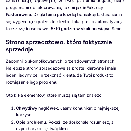
czas i energię. Upewnij się, że Twoja platforma dogaduje się z
programami do fakturowania, takimi jak
inFakt
czy
Fakturownia
. Dzięki temu po każdej transakcji faktura sama
się wygeneruje i poleci do klienta. Taka prosta automatyzacja
to oszczędność
nawet 5-10 godzin w skali miesiąca
. Serio.
Strona sprzedażowa, która faktycznie
sprzedaje
Zapomnij o skomplikowanych, przeładowanych stronach.
Najlepsze strony sprzedażowe są proste, klarowne i mają
jeden, jedyny cel: przekonać klienta, że Twój produkt to
rozwiązanie jego problemu.
Oto kilka elementów, które muszą się tam znaleźć:
Chwytliwy nagłówek:
Jasny komunikat o największej
korzyści.
Opis problemu:
Pokaż, że doskonale rozumiesz, z
czym boryka się Twój klient.