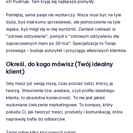
ich frustruje. Tam kryją się najlepsze pomysły.
Pamiętaj, sama pasja nie wystarczy. Nisza musi być na tyle
duża, byś miał komu sprzedawać, ale jednocześnie na tyle
wąska, byś mógł się w niej wyróżnić. Zamiast celować w
"zdrowe odżywianie", pomyśl o "zdrowym odżywianiu dla
zapracowanych mam po 30-tce". Specjalizacja to Twoja
przewaga – buduje autorytet i przyciąga właściwych klientów.
Określ, do kogo mówisz (Twój idealny
klient)
Gdy masz już swoją niszę, czas poznać ludzi, którzy ją
tworzą. Stworzenie tzw. awatara, czyli profilu idealnego
klienta, to absolutna konieczność. To nie jest jakieś
wydumane ćwiczenie marketingowe. To kompas, który
pokaże Ci, jak tworzyć treści, produkty i komunikację, która
naprawdę trafia do odbiorców.
Zadaj sobie kilka kluczowych pytań: