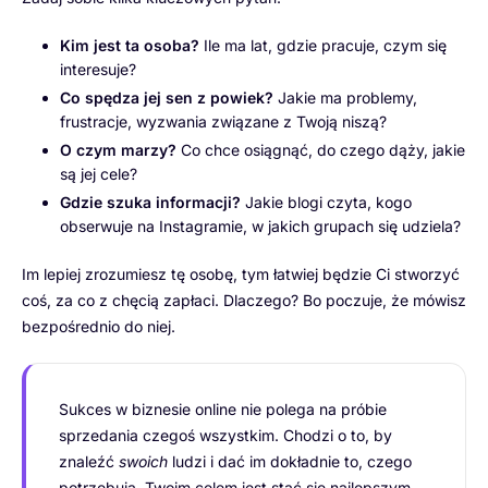
Kim jest ta osoba?
Ile ma lat, gdzie pracuje, czym się
interesuje?
Co spędza jej sen z powiek?
Jakie ma problemy,
frustracje, wyzwania związane z Twoją niszą?
O czym marzy?
Co chce osiągnąć, do czego dąży, jakie
są jej cele?
Gdzie szuka informacji?
Jakie blogi czyta, kogo
obserwuje na Instagramie, w jakich grupach się udziela?
Im lepiej zrozumiesz tę osobę, tym łatwiej będzie Ci stworzyć
coś, za co z chęcią zapłaci. Dlaczego? Bo poczuje, że mówisz
bezpośrednio do niej.
Sukces w biznesie online nie polega na próbie
sprzedania czegoś wszystkim. Chodzi o to, by
znaleźć
swoich
ludzi i dać im dokładnie to, czego
potrzebują. Twoim celem jest stać się najlepszym