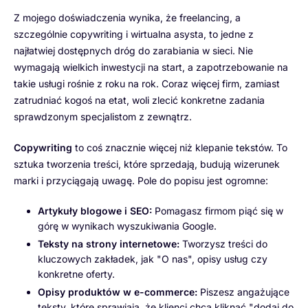
Z mojego doświadczenia wynika, że freelancing, a
szczególnie copywriting i wirtualna asysta, to jedne z
najłatwiej dostępnych dróg do zarabiania w sieci. Nie
wymagają wielkich inwestycji na start, a zapotrzebowanie na
takie usługi rośnie z roku na rok. Coraz więcej firm, zamiast
zatrudniać kogoś na etat, woli zlecić konkretne zadania
sprawdzonym specjalistom z zewnątrz.
Copywriting
to coś znacznie więcej niż klepanie tekstów. To
sztuka tworzenia treści, które sprzedają, budują wizerunek
marki i przyciągają uwagę. Pole do popisu jest ogromne:
Artykuły blogowe i SEO:
Pomagasz firmom piąć się w
górę w wynikach wyszukiwania Google.
Teksty na strony internetowe:
Tworzysz treści do
kluczowych zakładek, jak "O nas", opisy usług czy
konkretne oferty.
Opisy produktów w e-commerce:
Piszesz angażujące
teksty, które sprawiają, że klienci chcą kliknąć "dodaj do