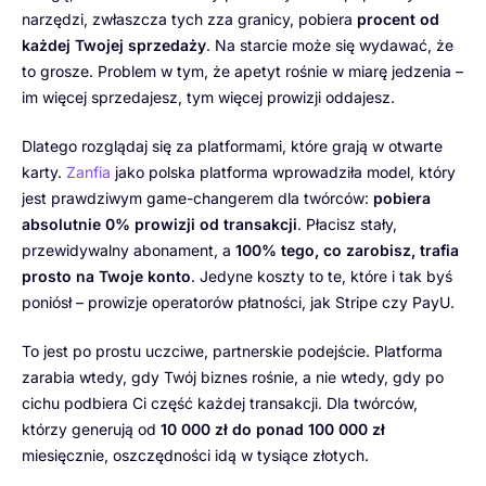
narzędzi, zwłaszcza tych zza granicy, pobiera
procent od
każdej Twojej sprzedaży
. Na starcie może się wydawać, że
to grosze. Problem w tym, że apetyt rośnie w miarę jedzenia –
im więcej sprzedajesz, tym więcej prowizji oddajesz.
Dlatego rozglądaj się za platformami, które grają w otwarte
karty.
Zanfia
jako polska platforma wprowadziła model, który
jest prawdziwym game-changerem dla twórców:
pobiera
absolutnie 0% prowizji od transakcji
. Płacisz stały,
przewidywalny abonament, a
100% tego, co zarobisz, trafia
prosto na Twoje konto
. Jedyne koszty to te, które i tak byś
poniósł – prowizje operatorów płatności, jak Stripe czy PayU.
To jest po prostu uczciwe, partnerskie podejście. Platforma
zarabia wtedy, gdy Twój biznes rośnie, a nie wtedy, gdy po
cichu podbiera Ci część każdej transakcji. Dla twórców,
którzy generują od
10 000 zł do ponad 100 000 zł
miesięcznie, oszczędności idą w tysiące złotych.