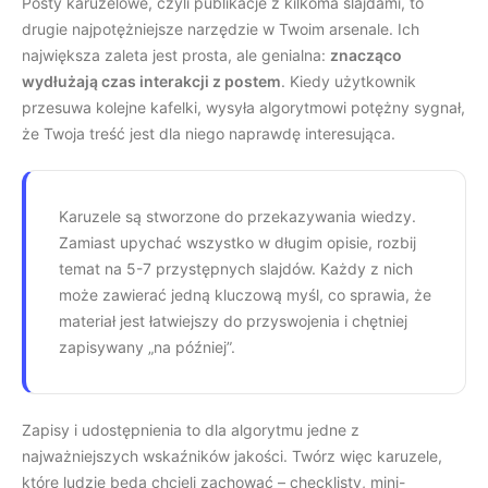
Posty karuzelowe, czyli publikacje z kilkoma slajdami, to
drugie najpotężniejsze narzędzie w Twoim arsenale. Ich
największa zaleta jest prosta, ale genialna:
znacząco
wydłużają czas interakcji z postem
. Kiedy użytkownik
przesuwa kolejne kafelki, wysyła algorytmowi potężny sygnał,
że Twoja treść jest dla niego naprawdę interesująca.
Karuzele są stworzone do przekazywania wiedzy.
Zamiast upychać wszystko w długim opisie, rozbij
temat na 5-7 przystępnych slajdów. Każdy z nich
może zawierać jedną kluczową myśl, co sprawia, że
materiał jest łatwiejszy do przyswojenia i chętniej
zapisywany „na później”.
Zapisy i udostępnienia to dla algorytmu jedne z
najważniejszych wskaźników jakości. Twórz więc karuzele,
które ludzie będą chcieli zachować – checklisty, mini-