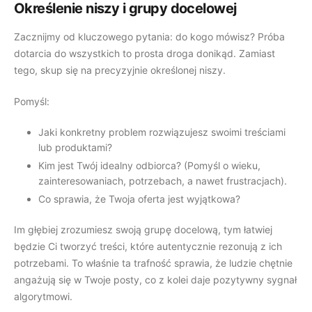
Określenie niszy i grupy docelowej
Blog
Społeczność na Discordzie
Zacznijmy od kluczowego pytania: do kogo mówisz? Próba
Porady, artykuły, historie
dotarcia do wszystkich to prosta droga donikąd. Zamiast
Dołącz do naszego Discorda
tego, skup się na precyzyjnie określonej niszy.
Pomyśl:
Społeczność na Discordzie
Nowości w aplikacji
Dołącz do naszego Discorda
Jaki konkretny problem rozwiązujesz swoimi treściami
Sprawdź nowe funkcje i ulepszenia
lub produktami?
Kim jest Twój idealny odbiorca? (Pomyśl o wieku,
zainteresowaniach, potrzebach, a nawet frustracjach).
Nowości w aplikacji
Podcast
Co sprawia, że Twoja oferta jest wyjątkowa?
Sprawdź nowe funkcje i ulepszenia
Ciekawe historie twórców online
Im głębiej zrozumiesz swoją grupę docelową, tym łatwiej
będzie Ci tworzyć treści, które autentycznie rezonują z ich
Cennik
Podcast
potrzebami. To właśnie ta trafność sprawia, że ludzie chętnie
angażują się w Twoje posty, co z kolei daje pozytywny sygnał
Ciekawe historie twórców online
Logowanie
algorytmowi.