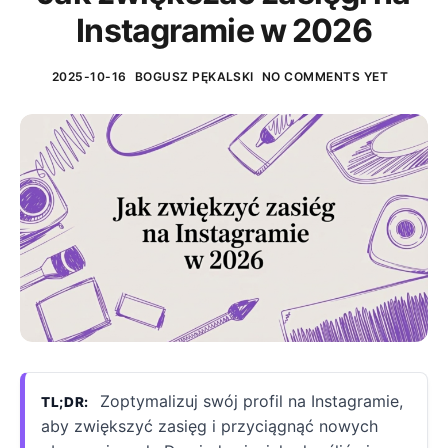
Instagramie w 2026
Własna domena
2025-10-16
BOGUSZ PĘKALSKI
NO COMMENTS YET
Kursy online
Platforma pod Twoją marką
Platforma do kursów online
Kursy online
Bazy wiedzy
Platforma do kursów online
Buduj i sprzedawaj bazy wiedzy
Bazy wiedzy
Integracje
Buduj i sprzedawaj bazy wiedzy
Zintegruj ulubione narzędzia
Zoptymalizuj swój profil na Instagramie,
TL;DR:
Integracje
aby zwiększyć zasięg i przyciągnąć nowych
Płatne newslettery
Zintegruj ulubione narzędzia