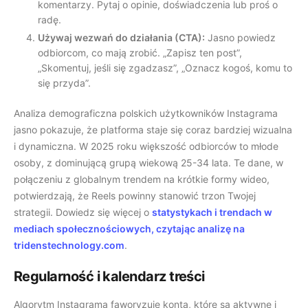
komentarzy. Pytaj o opinie, doświadczenia lub proś o
radę.
Używaj wezwań do działania (CTA):
Jasno powiedz
odbiorcom, co mają zrobić. „Zapisz ten post”,
„Skomentuj, jeśli się zgadzasz”, „Oznacz kogoś, komu to
się przyda”.
Analiza demograficzna polskich użytkowników Instagrama
jasno pokazuje, że platforma staje się coraz bardziej wizualna
i dynamiczna. W 2025 roku większość odbiorców to młode
osoby, z dominującą grupą wiekową 25-34 lata. Te dane, w
połączeniu z globalnym trendem na krótkie formy wideo,
potwierdzają, że Reels powinny stanowić trzon Twojej
strategii. Dowiedz się więcej o
statystykach i trendach w
mediach społecznościowych, czytając analizę na
tridenstechnology.com
.
Regularność i kalendarz treści
Algorytm Instagrama faworyzuje konta, które są aktywne i