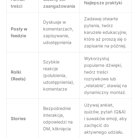
Najlepsze praktyki
treści
zaangażowania
Zadawaj otwarte
Dyskusje w
pytania, twórz
Posty w
komentarzach,
karuzele edukacyjne,
feedzie
zapisywanie,
które aż proszą się o
udostępnienia
zapisanie na później.
Wykorzystuj
Szybkie
popularne dźwięki,
reakcje
Rolki
twórz treści
(polubienia,
(Reels)
rozrywkowe lub
udostępnienia),
„relatable”, stawiaj na
komentarze
dynamiczny montaż.
Używaj ankiet,
Bezpośrednie
quizów, pytań (Q&A)
interakcje,
Stories
i suwaków emoji, aby
odpowiedzi na
zachęcić do
DM, kliknięcia
aktywnego udziału.