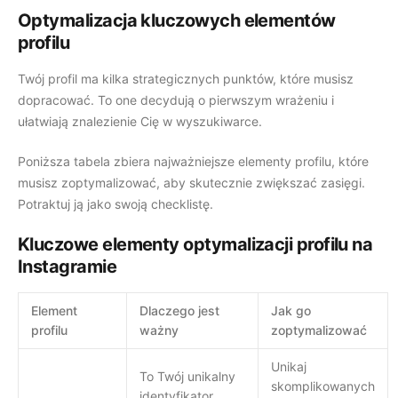
Rejestracja
Optymalizacja kluczowych elementów
Cennik
profilu
Polski
Logowanie
Twój profil ma kilka strategicznych punktów, które musisz
Rejestracja
dopracować. To one decydują o pierwszym wrażeniu i
ułatwiają znalezienie Cię w wyszukiwarce.
Polski
Poniższa tabela zbiera najważniejsze elementy profilu, które
musisz zoptymalizować, aby skutecznie zwiększać zasięgi.
Potraktuj ją jako swoją checklistę.
Kluczowe elementy optymalizacji profilu na
Instagramie
Element
Dlaczego jest
Jak go
profilu
ważny
zoptymalizować
Unikaj
To Twój unikalny
skomplikowanych
identyfikator.