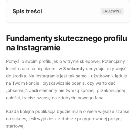
Programy poleceń
Sprzedawaj ebooki i inne pliki
Spis treści
Rozwijaj biznes przez polecenia
[ROZWIŃ]
Programy poleceń
Fundamenty skutecznego profilu
API i webhooki
Rozwijaj biznes przez polecenia
na Instagramie
Przesyłaj dane między systemami
Pomyśl o swoim profilu jak o witrynie sklepowej. Potencjalny
Materiały
klient rzuca na nią okiem i w
3 sekundy
decyduje, czy wejść
API i webhooki
do środka. Na Instagramie jest tak samo – użytkownik ląduje
Przesyłaj dane między systemami
Centrum pomocy Zanfia
na Twoim koncie i błyskawicznie ocenia, czy warto dać
„obserwuj”. Jeśli elementy nie tworzą spójnej, przekonującej
Materiały
Instrukcje tekstowe oraz wideo
całości, tracisz szansę na zdobycie nowego fana.
Centrum pomocy Zanfia
Każda kolejna publikacja będzie miała o wiele większe szanse
Blog
na sukces, jeśli wyjdziesz z dobrze przygotowanej pozycji
Instrukcje tekstowe oraz wideo
startowej.
Porady, artykuły, historie