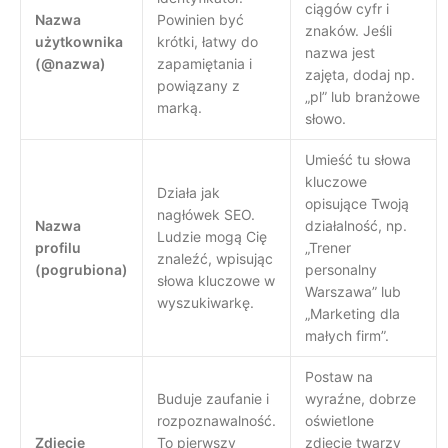
ciągów cyfr i
Nazwa
Powinien być
znaków. Jeśli
użytkownika
krótki, łatwy do
nazwa jest
(@nazwa)
zapamiętania i
zajęta, dodaj np.
powiązany z
„pl” lub branżowe
marką.
słowo.
Umieść tu słowa
kluczowe
Działa jak
opisujące Twoją
nagłówek SEO.
Nazwa
działalność, np.
Ludzie mogą Cię
profilu
„Trener
znaleźć, wpisując
(pogrubiona)
personalny
słowa kluczowe w
Warszawa” lub
wyszukiwarkę.
„Marketing dla
małych firm”.
Postaw na
Buduje zaufanie i
wyraźne, dobrze
rozpoznawalność.
oświetlone
Zdjęcie
To pierwszy
zdjęcie twarzy