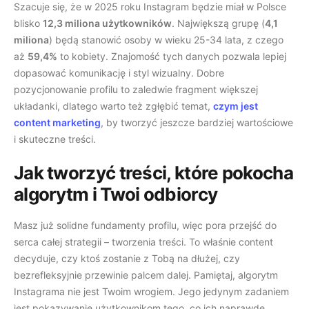
Szacuje się, że w 2025 roku Instagram będzie miał w Polsce
blisko
12,3 miliona użytkowników
. Największą grupę (
4,1
miliona
) będą stanowić osoby w wieku 25-34 lata, z czego
aż
59,4%
to kobiety. Znajomość tych danych pozwala lepiej
dopasować komunikację i styl wizualny. Dobre
pozycjonowanie profilu to zaledwie fragment większej
układanki, dlatego warto też zgłębić temat,
czym jest
content marketing
, by tworzyć jeszcze bardziej wartościowe
i skuteczne treści.
Jak tworzyć treści, które pokocha
algorytm i Twoi odbiorcy
Masz już solidne fundamenty profilu, więc pora przejść do
serca całej strategii – tworzenia treści. To właśnie content
decyduje, czy ktoś zostanie z Tobą na dłużej, czy
bezrefleksyjnie przewinie palcem dalej. Pamiętaj, algorytm
Instagrama nie jest Twoim wrogiem. Jego jedynym zadaniem
jest pokazywanie użytkownikom tego, co ich naprawdę