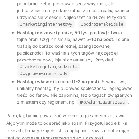
popularne, żeby generować sensowny ruch, ale
jednocześnie na tyle konkretne, że masz realną szansę
utrzymać się w sekcji „Najlepsze” na dłużej. Przykład:
,
.
#marketinginternetowy
#podróżemałeiduże
Hashtagi niszowe (poniżej 50 tys. postów):
Twoja
tajna broń! Użyj ich śmiało, nawet
5-10 na post
. To one
trafiają do bardzo konkretnej, zaangażowanej
publiczności. To właśnie z tych tagów najczęściej
przychodzą nowi, lojalni obserwujący. Przykład:
,
#marketingdlarękodzieła
.
#wyprawawbieszczady
Hashtagi własne i lokalne (1-2 na post):
Stwórz swój
unikalny hashtag, by budować społeczność i agregować
treści od fanów. Nie zapominaj też o tagach związanych
z miastem czy regionem, np.
.
#kawiarniawarszawa
Pamiętaj, by nie powtarzać w kółko tego samego zestawu.
Algorytm może to odebrać jako spam. Przygotuj sobie kilka
różnych, tematycznych list i żongluj nimi, zawsze dobierając
tagi do kontekstu konkretnego zdjęcia czy rolki.