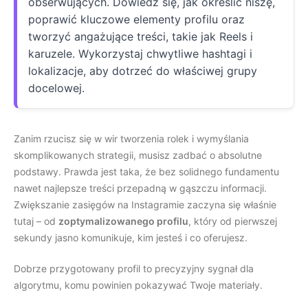
obserwujących. Dowiedz się, jak określić niszę,
Newsletter w subskrypcji
poprawić kluczowe elementy profilu oraz
tworzyć angażujące treści, takie jak Reels i
karuzele. Wykorzystaj chwytliwe hashtagi i
Płatne newslettery
lokalizacje, aby dotrzeć do właściwej grupy
Subskrypcje
Newsletter w subskrypcji
docelowej.
Uruchom płatności cykliczne
Zanim rzucisz się w wir tworzenia rolek i wymyślania
Subskrypcje
skomplikowanych strategii, musisz zadbać o absolutne
Automatyzacje
Uruchom płatności cykliczne
podstawy. Prawda jest taka, że bez solidnego fundamentu
Zaprojektuj przepływ danych
nawet najlepsze treści przepadną w gąszczu informacji.
Zwiększanie zasięgów na Instagramie zaczyna się właśnie
tutaj – od
zoptymalizowanego profilu
, który od pierwszej
Automatyzacje
Pliki do pobrania
sekundy jasno komunikuje, kim jesteś i co oferujesz.
Zaprojektuj przepływ danych
Sprzedawaj ebooki i inne pliki
Dobrze przygotowany profil to precyzyjny sygnał dla
algorytmu, komu powinien pokazywać Twoje materiały.
Pliki do pobrania