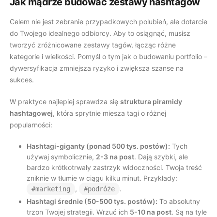
Jak mądrze budować zestawy hashtagów
Celem nie jest zebranie przypadkowych polubień, ale dotarcie
do Twojego idealnego odbiorcy. Aby to osiągnąć, musisz
tworzyć zróżnicowane zestawy tagów, łącząc różne
kategorie i wielkości. Pomyśl o tym jak o budowaniu portfolio –
dywersyfikacja zmniejsza ryzyko i zwiększa szanse na
sukces.
W praktyce najlepiej sprawdza się
struktura piramidy
hashtagowej
, która sprytnie miesza tagi o różnej
popularności:
Hashtagi-giganty (ponad 500 tys. postów):
Tych
używaj symbolicznie,
2-3 na post
. Dają szybki, ale
bardzo krótkotrwały zastrzyk widoczności. Twoja treść
zniknie w tłumie w ciągu kilku minut. Przykłady:
,
.
#marketing
#podróże
Hashtagi średnie (50-500 tys. postów):
To absolutny
trzon Twojej strategii. Wrzuć ich
5-10 na post
. Są na tyle