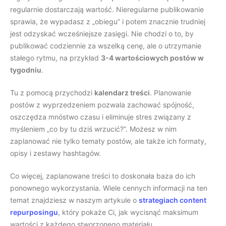
regularnie dostarczają wartość. Nieregularne publikowanie
sprawia, że wypadasz z „obiegu” i potem znacznie trudniej
jest odzyskać wcześniejsze zasięgi. Nie chodzi o to, by
publikować codziennie za wszelką cenę, ale o utrzymanie
stałego rytmu, na przykład
3-4 wartościowych postów w
tygodniu
.
Tu z pomocą przychodzi
kalendarz treści
. Planowanie
postów z wyprzedzeniem pozwala zachować spójność,
oszczędza mnóstwo czasu i eliminuje stres związany z
myśleniem „co by tu dziś wrzucić?”. Możesz w nim
zaplanować nie tylko tematy postów, ale także ich formaty,
opisy i zestawy hashtagów.
Co więcej, zaplanowane treści to doskonała baza do ich
ponownego wykorzystania. Wiele cennych informacji na ten
temat znajdziesz w naszym artykule o
strategiach content
repurposingu
, który pokaże Ci, jak wycisnąć maksimum
wartości z każdego stworzonego materiału.