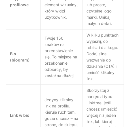
profilowe
element wizualny,
lub proste,
który widzi
czytelne logo
użytkownik.
marki. Unikaj
małych detali.
W kilku punktach
Twoje 150
wyjaśnij, co
znaków na
robisz i dla kogo.
przedstawienie
Bio
Dodaj silne
się. To miejsce na
(biogram)
wezwanie do
przekonanie
działania (CTA) i
odbiorcy, by
umieść klikalny
został na dłużej.
link.
Skorzystaj z
narzędzi typu
Jedyny klikalny
Linktree, jeśli
link na profilu.
chcesz umieścić
Kieruje ruch tam,
Link w bio
więcej niż jeden
gdzie chcesz – na
link, lub kieruj
stronę, do sklepu,