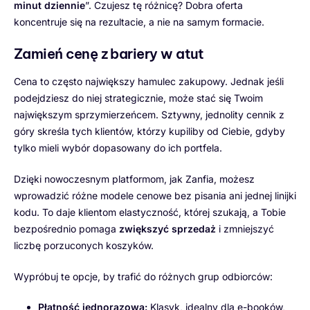
minut dziennie
”. Czujesz tę różnicę? Dobra oferta
koncentruje się na rezultacie, a nie na samym formacie.
Zamień cenę z bariery w atut
Cena to często największy hamulec zakupowy. Jednak jeśli
podejdziesz do niej strategicznie, może stać się Twoim
największym sprzymierzeńcem. Sztywny, jednolity cennik z
góry skreśla tych klientów, którzy kupiliby od Ciebie, gdyby
tylko mieli wybór dopasowany do ich portfela.
Dzięki nowoczesnym platformom, jak Zanfia, możesz
wprowadzić różne modele cenowe bez pisania ani jednej linijki
kodu. To daje klientom elastyczność, której szukają, a Tobie
bezpośrednio pomaga
zwiększyć sprzedaż
i zmniejszyć
liczbę porzuconych koszyków.
Wypróbuj te opcje, by trafić do różnych grup odbiorców:
Płatność jednorazowa:
Klasyk, idealny dla e-booków,