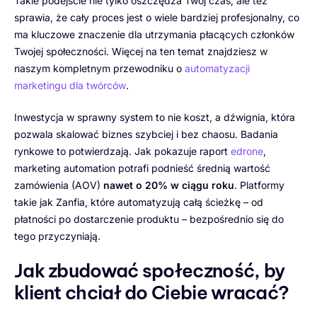
Takie podejście nie tylko oszczędza Twój czas, ale też
sprawia, że cały proces jest o wiele bardziej profesjonalny, co
ma kluczowe znaczenie dla utrzymania płacących członków
Twojej społeczności. Więcej na ten temat znajdziesz w
naszym kompletnym przewodniku o
automatyzacji
marketingu dla twórców
.
Inwestycja w sprawny system to nie koszt, a dźwignia, która
pozwala skalować biznes szybciej i bez chaosu. Badania
rynkowe to potwierdzają. Jak pokazuje raport
edrone
,
marketing automation potrafi podnieść średnią wartość
zamówienia (AOV)
nawet o 20% w ciągu roku
. Platformy
takie jak Zanfia, które automatyzują całą ścieżkę – od
płatności po dostarczenie produktu – bezpośrednio się do
tego przyczyniają.
Jak zbudować społeczność, by
klient chciał do Ciebie wracać?