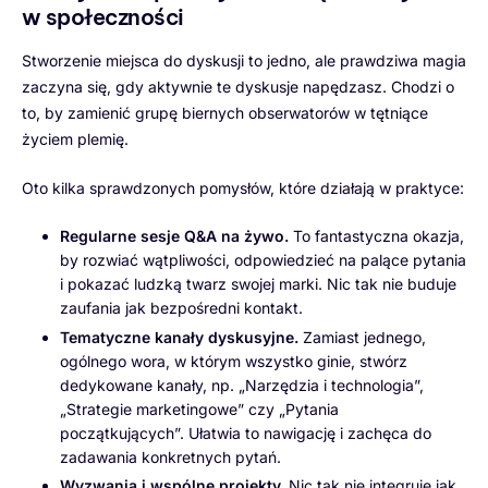
w społeczności
Stworzenie miejsca do dyskusji to jedno, ale prawdziwa magia
zaczyna się, gdy aktywnie te dyskusje napędzasz. Chodzi o
to, by zamienić grupę biernych obserwatorów w tętniące
życiem plemię.
Oto kilka sprawdzonych pomysłów, które działają w praktyce:
Regularne sesje Q&A na żywo.
To fantastyczna okazja,
by rozwiać wątpliwości, odpowiedzieć na palące pytania
i pokazać ludzką twarz swojej marki. Nic tak nie buduje
zaufania jak bezpośredni kontakt.
Tematyczne kanały dyskusyjne.
Zamiast jednego,
ogólnego wora, w którym wszystko ginie, stwórz
dedykowane kanały, np. „Narzędzia i technologia”,
„Strategie marketingowe” czy „Pytania
początkujących”. Ułatwia to nawigację i zachęca do
zadawania konkretnych pytań.
Wyzwania i wspólne projekty.
Nic tak nie integruje jak