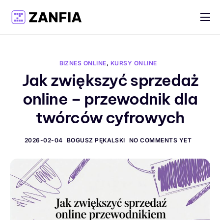
Funkcje
Materiały
BIZNES ONLINE
,
KURSY ONLINE
Cennik
Jak zwiększyć sprzedaż
online – przewodnik dla
Logowanie
twórców cyfrowych
Rejestracja
Polski
2026-02-04
BOGUSZ PĘKALSKI
NO COMMENTS YET