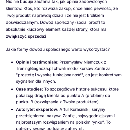
Nic nie buduje zaufania tak, jak opinie zadowolonych
klientów. Ktoś, kto rozważa zakup, chce mieć pewność, że
Twój produkt naprawdę działa i że nie jest królikiem
doświadczalnym. Dowód społeczny (social proof) to
absolutnie kluczowy element każdej strony, która ma
zwiększyć sprzedaż
.
Jakie formy dowodu społecznego warto wykorzystać?
Opinie i testimoniale:
Przemysław Niemczuk z
TreningBiegacza.pl chwali moduł kursów Zanfii za
"prostotę i wysoką funkcjonalność", co jest konkretnym
sygnałem dla innych.
Case studies:
To szczegółowe historie sukcesu, które
pokazują drogę klienta od punktu A (problem) do
punktu B (rozwiązanie z Twoim produktem).
Autorytet ekspertów:
Artur Kurasiński, seryjny
przedsiębiorca, nazywa Zanfię „najwygodniejszym i
najprostszym rozwiązaniem na polskim rynku”. To
potężny sygnał budujący autorytet.