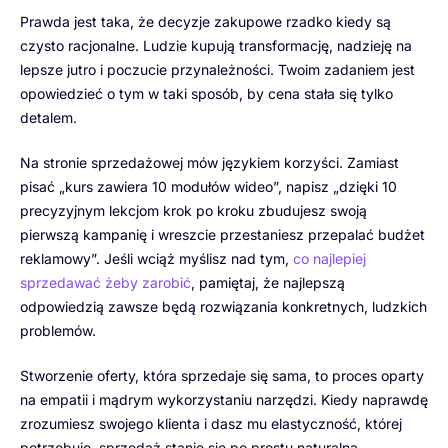
Prawda jest taka, że decyzje zakupowe rzadko kiedy są
czysto racjonalne. Ludzie kupują transformację, nadzieję na
lepsze jutro i poczucie przynależności. Twoim zadaniem jest
opowiedzieć o tym w taki sposób, by cena stała się tylko
detalem.
Na stronie sprzedażowej mów językiem korzyści. Zamiast
pisać „kurs zawiera 10 modułów wideo”, napisz „dzięki 10
precyzyjnym lekcjom krok po kroku zbudujesz swoją
pierwszą kampanię i wreszcie przestaniesz przepalać budżet
reklamowy”. Jeśli wciąż myślisz nad tym,
co najlepiej
sprzedawać żeby zarobić
, pamiętaj, że najlepszą
odpowiedzią zawsze będą rozwiązania konkretnych, ludzkich
problemów.
Stworzenie oferty, która sprzedaje się sama, to proces oparty
na empatii i mądrym wykorzystaniu narzędzi. Kiedy naprawdę
zrozumiesz swojego klienta i dasz mu elastyczność, której
potrzebuje, sprzedaż stanie się po prostu naturalną