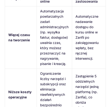
online
zastosowania
Automatyzacja
powtarzalnych
Automatyczne
zadań
nadawanie
administracyjnych
dostępu do
(np. wysyłka
kursu online w
Więcej czasu
faktur, dostępów)
Zanfii po
na tworzenie
uwalnia czas,
zaksięgowaniu
który możesz
wpłaty, bez
przeznaczyć na
ręcznej
nagrywanie,
interwencji.
pisanie i kreację.
Ograniczenie
Zastąpienie 5
liczby narzędzi i
oddzielnych
subskrypcji oraz
narzędzi jedną
eliminacja
Niższe koszty
platformą (np.
nieefektywnych
operacyjne
Zanfia), co
działań
obniża
bezpośrednio