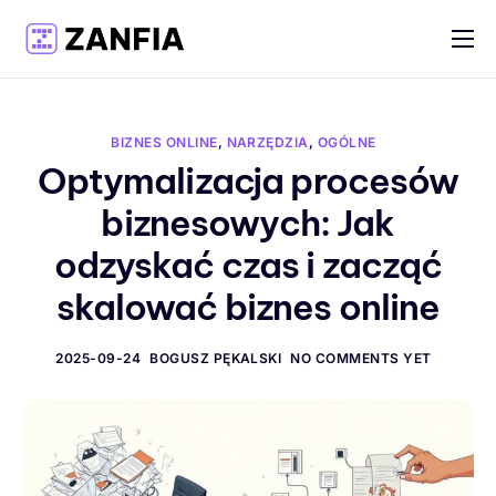
Funkcje
Materiały
BIZNES ONLINE
,
NARZĘDZIA
,
OGÓLNE
Cennik
Optymalizacja procesów
biznesowych: Jak
Logowanie
odzyskać czas i zacząć
Rejestracja
skalować biznes online
Polski
2025-09-24
BOGUSZ PĘKALSKI
NO COMMENTS YET