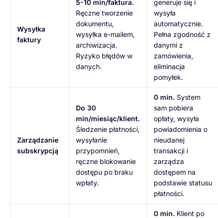
5-10 min/faktura.
generuje się i
Ręczne tworzenie
wysyła
dokumentu,
automatycznie.
Wysyłka
wysyłka e-mailem,
Pełna zgodność z
faktury
archiwizacja.
danymi z
Ryzyko błędów w
zamówienia,
danych.
eliminacja
pomyłek.
0 min.
System
Do 30
sam pobiera
min/miesiąc/klient.
opłaty, wysyła
Śledzenie płatności,
powiadomienia o
Zarządzanie
wysyłanie
nieudanej
subskrypcją
przypomnień,
transakcji i
ręczne blokowanie
zarządza
dostępu po braku
dostępem na
wpłaty.
podstawie statusu
płatności.
0 min.
Klient po