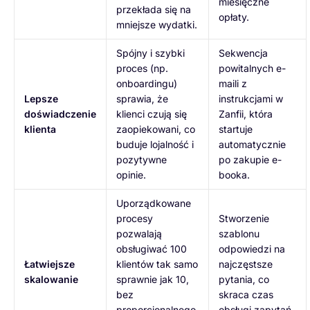
miesięczne
przekłada się na
opłaty.
mniejsze wydatki.
Spójny i szybki
Sekwencja
proces (np.
powitalnych e-
onboardingu)
maili z
Lepsze
sprawia, że
instrukcjami w
doświadczenie
klienci czują się
Zanfii, która
klienta
zaopiekowani, co
startuje
buduje lojalność i
automatycznie
pozytywne
po zakupie e-
opinie.
booka.
Uporządkowane
procesy
Stworzenie
pozwalają
szablonu
obsługiwać 100
odpowiedzi na
Łatwiejsze
klientów tak samo
najczęstsze
skalowanie
sprawnie jak 10,
pytania, co
bez
skraca czas
proporcjonalnego
obsługi zapytań