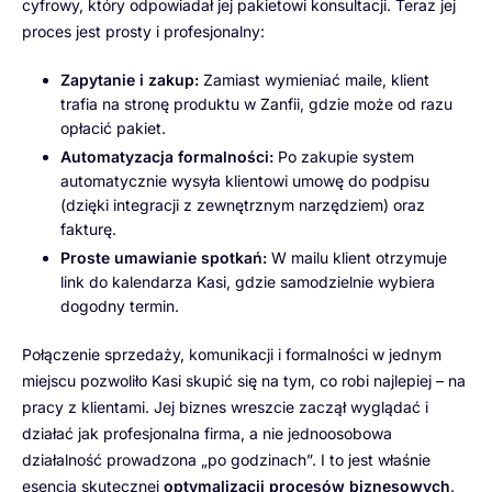
cyfrowy, który odpowiadał jej pakietowi konsultacji. Teraz jej
proces jest prosty i profesjonalny:
Zapytanie i zakup:
Zamiast wymieniać maile, klient
trafia na stronę produktu w Zanfii, gdzie może od razu
opłacić pakiet.
Automatyzacja formalności:
Po zakupie system
automatycznie wysyła klientowi umowę do podpisu
(dzięki integracji z zewnętrznym narzędziem) oraz
fakturę.
Proste umawianie spotkań:
W mailu klient otrzymuje
link do kalendarza Kasi, gdzie samodzielnie wybiera
dogodny termin.
Połączenie sprzedaży, komunikacji i formalności w jednym
miejscu pozwoliło Kasi skupić się na tym, co robi najlepiej – na
pracy z klientami. Jej biznes wreszcie zaczął wyglądać i
działać jak profesjonalna firma, a nie jednoosobowa
działalność prowadzona „po godzinach”. I to jest właśnie
esencja skutecznej
optymalizacji procesów biznesowych
.