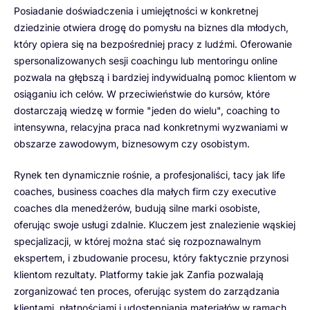
Posiadanie doświadczenia i umiejętności w konkretnej
dziedzinie otwiera drogę do pomysłu na biznes dla młodych,
który opiera się na bezpośredniej pracy z ludźmi. Oferowanie
spersonalizowanych sesji coachingu lub mentoringu online
pozwala na głębszą i bardziej indywidualną pomoc klientom w
osiąganiu ich celów. W przeciwieństwie do kursów, które
dostarczają wiedzę w formie "jeden do wielu", coaching to
intensywna, relacyjna praca nad konkretnymi wyzwaniami w
obszarze zawodowym, biznesowym czy osobistym.
Rynek ten dynamicznie rośnie, a profesjonaliści, tacy jak life
coaches, business coaches dla małych firm czy executive
coaches dla menedżerów, budują silne marki osobiste,
oferując swoje usługi zdalnie. Kluczem jest znalezienie wąskiej
specjalizacji, w której można stać się rozpoznawalnym
ekspertem, i zbudowanie procesu, który faktycznie przynosi
klientom rezultaty. Platformy takie jak Zanfia pozwalają
zorganizować ten proces, oferując system do zarządzania
klientami, płatnościami i udostępniania materiałów w ramach