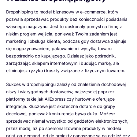
Dropshipping to model biznesowy w e-commerce, który
pozwala sprzedawać produkty bez konieczności posiadania
własnego magazynu. Jest to doskonały pomysł na firmę z
niskim progiem wejścia, ponieważ Twoim zadaniem jest
marketing i obsługa klienta, podczas gdy dostawca zajmuje
się magazynowaniem, pakowaniem i wysyłką towaru
bezpośrednio do kupującego. Działasz jako pośrednik,
zarządzając sklepem internetowym i budując markę, ale
eliminujesz ryzyko i koszty związane z fizycznym towarem.
Sukces w dropshippingu zależy od znalezienia dochodowej
niszy i wiarygodnych dostawców, najczęściej poprzez
platformy takie jak AliExpress czy hurtownie oferujące
integracje. Kluczowe jest skuteczne dotarcie do grupy
docelowej, ponieważ konkurencja bywa duża. Możesz
sprzedawać niemal wszystko: od gadżetów elektronicznych,
przez modę, aż po spersonalizowane produkty w modelu
print-on-demand, gdzie projekty nanoszone są na odzież czy