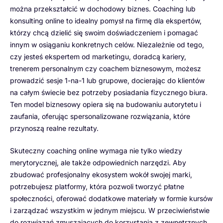
można przekształcić w dochodowy biznes. Coaching lub
konsulting online to idealny pomysł na firmę dla ekspertów,
którzy chcą dzielić się swoim doświadczeniem i pomagać
innym w osiąganiu konkretnych celów. Niezależnie od tego,
czy jesteś ekspertem od marketingu, doradcą kariery,
trenerem personalnym czy coachem biznesowym, możesz
prowadzić sesje 1-na-1 lub grupowe, docierając do klientów
na całym świecie bez potrzeby posiadania fizycznego biura.
Ten model biznesowy opiera się na budowaniu autorytetu i
zaufania, oferując spersonalizowane rozwiązania, które
przynoszą realne rezultaty.
Skuteczny coaching online wymaga nie tylko wiedzy
merytorycznej, ale także odpowiednich narzędzi. Aby
zbudować profesjonalny ekosystem wokół swojej marki,
potrzebujesz platformy, która pozwoli tworzyć płatne
społeczności, oferować dodatkowe materiały w formie kursów
i zarządzać wszystkim w jednym miejscu. W przeciwieństwie
do rozwiązań zmuszających do korzystania z zewnętrznych