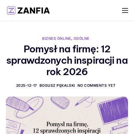
Funkcje
Materiały
BIZNES ONLINE
,
OGÓLNE
Cennik
Pomysł na firmę: 12
sprawdzonych inspiracji na
Logowanie
rok 2026
Rejestracja
Polski
2025-12-17
BOGUSZ PĘKALSKI
NO COMMENTS YET