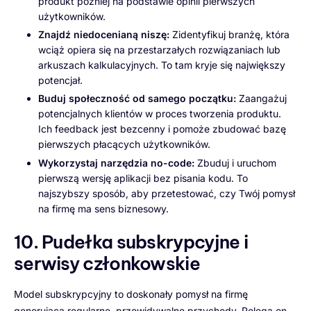
produkt później na podstawie opinii pierwszych
użytkowników.
Znajdź niedocenianą niszę:
Zidentyfikuj branżę, która
wciąż opiera się na przestarzałych rozwiązaniach lub
arkuszach kalkulacyjnych. To tam kryje się największy
potencjał.
Buduj społeczność od samego początku:
Zaangażuj
potencjalnych klientów w proces tworzenia produktu.
Ich feedback jest bezcenny i pomoże zbudować bazę
pierwszych płacących użytkowników.
Wykorzystaj narzędzia no-code:
Zbuduj i uruchom
pierwszą wersję aplikacji bez pisania kodu. To
najszybszy sposób, aby przetestować, czy Twój pomysł
na firmę ma sens biznesowy.
10. Pudełka subskrypcyjne i
serwisy członkowskie
Model subskrypcyjny to doskonały pomysł na firmę
generującą regularne, przewidywalne przychody. Polega on