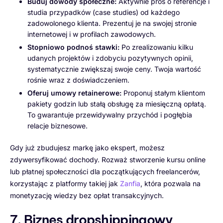
Buduj dowody społeczne:
Aktywnie proś o referencje i
studia przypadków (case studies) od każdego
zadowolonego klienta. Prezentuj je na swojej stronie
internetowej i w profilach zawodowych.
Stopniowo podnoś stawki:
Po zrealizowaniu kilku
udanych projektów i zdobyciu pozytywnych opinii,
systematycznie zwiększaj swoje ceny. Twoja wartość
rośnie wraz z doświadczeniem.
Oferuj umowy retainerowe:
Proponuj stałym klientom
pakiety godzin lub stałą obsługę za miesięczną opłatą.
To gwarantuje przewidywalny przychód i pogłębia
relacje biznesowe.
Gdy już zbudujesz markę jako ekspert, możesz
zdywersyfikować dochody. Rozważ stworzenie kursu online
lub płatnej społeczności dla początkujących freelancerów,
korzystając z platformy takiej jak
Zanfia
, która pozwala na
monetyzację wiedzy bez opłat transakcyjnych.
7. Biznes dropshippingowy