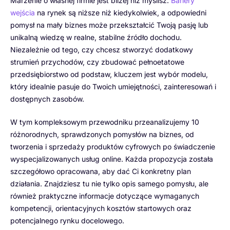
Marzenie o własnej firmie jest bliżej niż myślisz.
Bariery
wejścia
na rynek są niższe niż kiedykolwiek, a odpowiedni
pomysł na mały biznes może przekształcić Twoją pasję lub
unikalną wiedzę w realne, stabilne źródło dochodu.
Niezależnie od tego, czy chcesz stworzyć dodatkowy
strumień przychodów, czy zbudować pełnoetatowe
przedsiębiorstwo od podstaw, kluczem jest wybór modelu,
który idealnie pasuje do Twoich umiejętności, zainteresowań i
dostępnych zasobów.
W tym kompleksowym przewodniku przeanalizujemy 10
różnorodnych, sprawdzonych pomysłów na biznes, od
tworzenia i sprzedaży produktów cyfrowych po świadczenie
wyspecjalizowanych usług online. Każda propozycja została
szczegółowo opracowana, aby dać Ci konkretny plan
działania. Znajdziesz tu nie tylko opis samego pomysłu, ale
również praktyczne informacje dotyczące wymaganych
kompetencji, orientacyjnych kosztów startowych oraz
potencjalnego rynku docelowego.