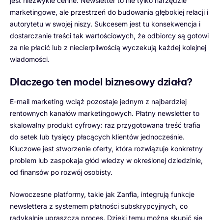
jest niezwykle cenne. Newsletter to nie tylko narzędzie
marketingowe, ale przestrzeń do budowania głębokiej relacji i
autorytetu w swojej niszy. Sukcesem jest tu konsekwencja i
dostarczanie treści tak wartościowych, że odbiorcy są gotowi
za nie płacić lub z niecierpliwością wyczekują każdej kolejnej
wiadomości.
Dlaczego ten model biznesowy działa?
E-mail marketing wciąż pozostaje jednym z najbardziej
rentownych kanałów marketingowych. Płatny newsletter to
skalowalny produkt cyfrowy: raz przygotowana treść trafia
do setek lub tysięcy płacących klientów jednocześnie.
Kluczowe jest stworzenie oferty, która rozwiązuje konkretny
problem lub zaspokaja głód wiedzy w określonej dziedzinie,
od finansów po rozwój osobisty.
Nowoczesne platformy, takie jak Zanfia, integrują funkcje
newslettera z systemem płatności subskrypcyjnych, co
radykalnie upraszcza proces. Dzięki temu można skupić się