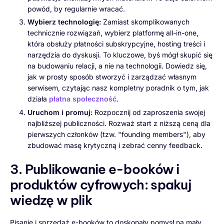
powód, by regularnie wracać.
Wybierz technologię:
Zamiast skomplikowanych
technicznie rozwiązań, wybierz platformę all-in-one,
która obsłuży płatności subskrypcyjne, hosting treści i
narzędzia do dyskusji. To kluczowe, byś mógł skupić się
na budowaniu relacji, a nie na technologii. Dowiedz się,
jak w prosty sposób stworzyć i zarządzać własnym
serwisem, czytając nasz kompletny poradnik o tym, jak
działa
płatna społeczność
.
Uruchom i promuj:
Rozpocznij od zaproszenia swojej
najbliższej publiczności. Rozważ start z niższą ceną dla
pierwszych członków (tzw. "founding members"), aby
zbudować masę krytyczną i zebrać cenny feedback.
3. Publikowanie e-booków i
produktów cyfrowych: spakuj
wiedzę w plik
Pisanie i sprzedaż e-booków to doskonały pomysł na mały