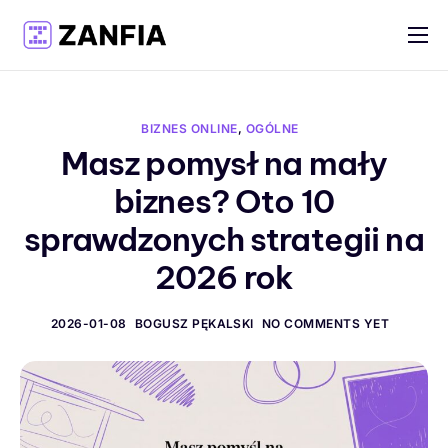
Funkcje
Materiały
BIZNES ONLINE
,
OGÓLNE
Cennik
Masz pomysł na mały
biznes? Oto 10
Logowanie
sprawdzonych strategii na
Rejestracja
2026 rok
Polski
2026-01-08
BOGUSZ PĘKALSKI
NO COMMENTS YET