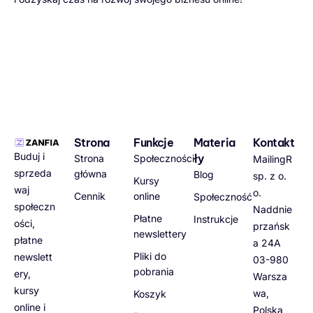
Strona
Funkcje
Materia
Kontakt
Buduj i
ły
Strona
Społeczności
MailingR
sprzeda
główna
Blog
sp. z o.
Kursy
waj
o.
Cennik
online
Społeczność
społeczn
Naddnie
Płatne
Instrukcje
ości,
przańsk
newslettery
płatne
a 24A
Pliki do
newslett
03-980
pobrania
ery,
Warsza
kursy
wa,
Koszyk
online i
Polska