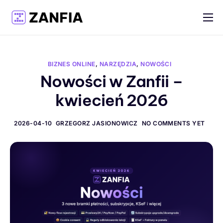
Funkcje
Materiały
BIZNES ONLINE
,
NARZĘDZIA
,
NOWOŚCI
Cennik
Nowości w Zanfii –
kwiecień 2026
Logowanie
Rejestracja
2026-04-10
GRZEGORZ JASIONOWICZ
NO COMMENTS YET
Polski