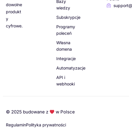
Bazy
dowolne
support@
wiedzy
produkt
Subskrypcje
y
cyfrowe.
Programy
poleceń
Własna
domena
Integracje
Automatyzacje
API i
webhooki
© 2025 budowane z
w Polsce
Regulamin
Polityka prywatności