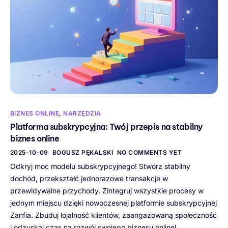
BIZNES ONLINE
,
NARZĘDZIA
Platforma subskrypcyjna: Twój przepis na stabilny
biznes online
2025-10-09
BOGUSZ PĘKALSKI
NO COMMENTS YET
Odkryj moc modelu subskrypcyjnego! Stwórz stabilny
dochód, przekształć jednorazowe transakcje w
przewidywalne przychody. Zintegruj wszystkie procesy w
jednym miejscu dzięki nowoczesnej platformie subskrypcyjnej
Zanfia. Zbuduj lojalność klientów, zaangażowaną społeczność
i odzyskaj czas na rozwój swojego biznesu online!